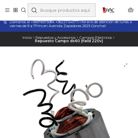
Taladros Magnéticos en Chile | Venta, Arriendo y Servicio
Técnico
Llamanos al +56976975084 +56227340771 Horario de atención de lunes a
viernes de 9 a 17Hrs en Avenida Zapadores 2625 Conchali
Inicio
Repuestos y Accesorios
Campos Electricos
Repuesto Campo dx60 (field 220v)