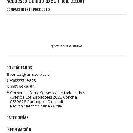
Repuesto Campo dx60 (field 220v)
COMPARTIR ESTE PRODUCTO
VOLVER ARRIBA
CONTÁCTANOS
ventas@jamcservice.cl
+56227349829
56976975084
Comercial Jamc Servicios Limitada address
Avenida Los Zapadores 2625, Conchali
8550828 Santiago - Conchalí
Región Metropolitana - Chile
CATEGORÍAS
INFORMACIÓN