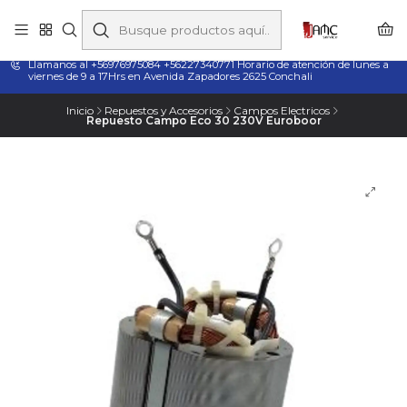
Taladros Magnéticos en Chile | Venta, Arriendo y Servicio
Técnico
Llamanos al +56976975084 +56227340771 Horario de atención de lunes a
viernes de 9 a 17Hrs en Avenida Zapadores 2625 Conchali
Inicio
Repuestos y Accesorios
Campos Electricos
Repuesto Campo Eco 30 230V Euroboor