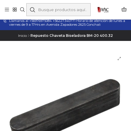
Taladros Magnéticos en Chile | Venta, Arriendo y Servicio
Técnico
Llamanos al +56976975084 +56227340771 Horario de atención de lunes a
viernes de 9 a 17Hrs en Avenida Zapadores 2625 Conchali
Inicio
Repuesto Chaveta Biseladora BM-20 400.32