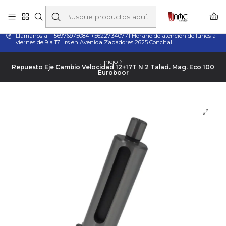
Taladros Magnéticos en Chile | Venta, Arriendo y Servicio
Técnico
Llamanos al +56976975084 +56227340771 Horario de atención de lunes a
viernes de 9 a 17Hrs en Avenida Zapadores 2625 Conchali
Inicio
Repuesto Eje Cambio Velocidad 12+17T N 2 Talad. Mag. Eco 100
Euroboor