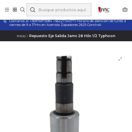
Taladros Magnéticos en Chile | Venta, Arriendo y Servicio
Técnico
Llamanos al +56976975084 +56227340771 Horario de atención de lunes a
viernes de 9 a 17Hrs en Avenida Zapadores 2625 Conchali
Inicio
Repuesto Eje Salida Jamc 28 Hilo 1/2 Typhoon