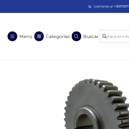
Taladros Magnéticos en Chile | Venta, Arrien
Llamanos al +56976975
Inicio
Rep
Menú
Categorías
Buscar