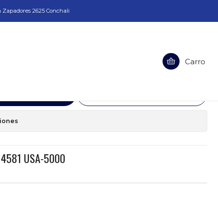
a Zapadores 2625 Conchali
1 USA-5000
Carro
aje Eje 4581 USA-5000
egar al Carro
Comprar ahora
ciones
e 4581 USA-5000