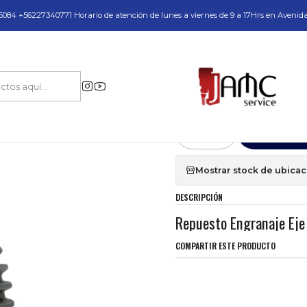
do y Servicio Técnico
084 +56227340771 Horario de atención de lunes a viernes de 9 a 17Hrs en Avenid
uestos y Accesorios
Engranajes y Carcazas
Repuesto Engranaje Eje 458
|
Repuesto Engran
Agr
Cantidad
Mostrar stock de ubica
DESCRIPCIÓN
Repuesto Engranaje Ej
COMPARTIR ESTE PRODUCTO