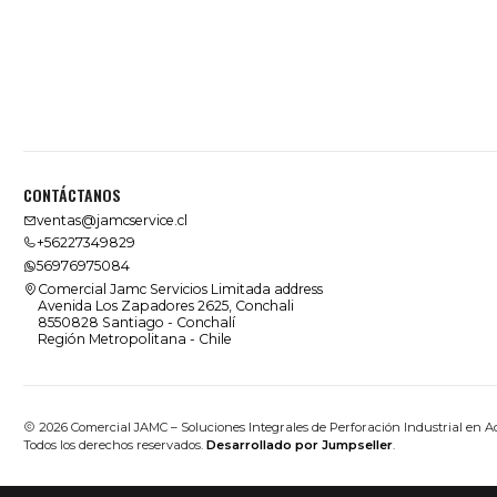
CONTÁCTANOS
ventas@jamcservice.cl
+56227349829
56976975084
Comercial Jamc Servicios Limitada address
Avenida Los Zapadores 2625, Conchali
8550828 Santiago - Conchalí
Región Metropolitana - Chile
2026 Comercial JAMC – Soluciones Integrales de Perforación Industrial en A
Todos los derechos reservados.
Desarrollado por Jumpseller
.