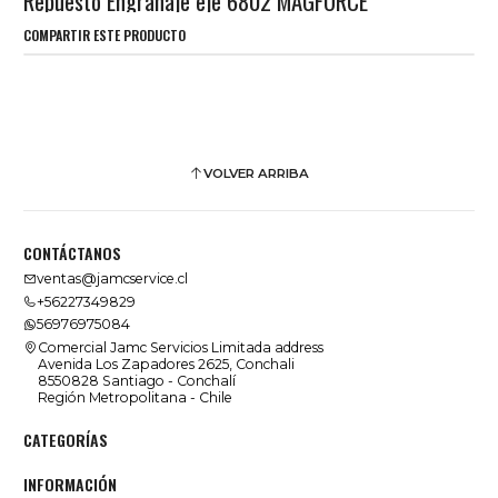
Repuesto Engranaje eje 6802 MAGFORCE
COMPARTIR ESTE PRODUCTO
VOLVER ARRIBA
CONTÁCTANOS
ventas@jamcservice.cl
+56227349829
56976975084
Comercial Jamc Servicios Limitada address
Avenida Los Zapadores 2625, Conchali
8550828 Santiago - Conchalí
Región Metropolitana - Chile
CATEGORÍAS
INFORMACIÓN