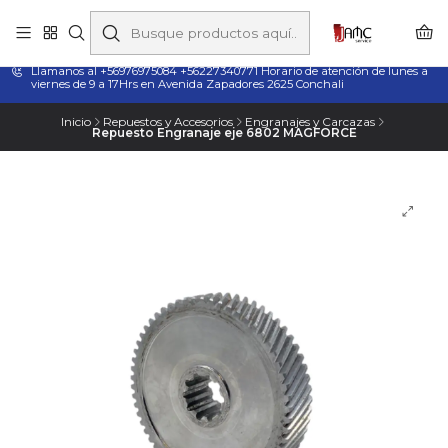
Taladros Magnéticos en Chile | Venta, Arriendo y Servicio
Técnico
Llamanos al +56976975084 +56227340771 Horario de atención de lunes a
viernes de 9 a 17Hrs en Avenida Zapadores 2625 Conchali
Inicio
Repuestos y Accesorios
Engranajes y Carcazas
Repuesto Engranaje eje 6802 MAGFORCE