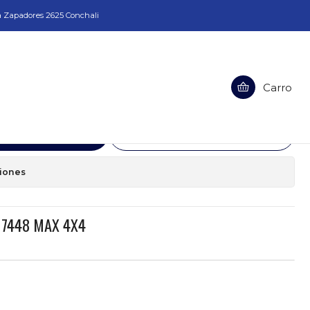
a Zapadores 2625 Conchali
8 MAX 4X4
Carro
aje Eje 7448 MAX 4X4
egar al Carro
Comprar ahora
ciones
e 7448 MAX 4X4