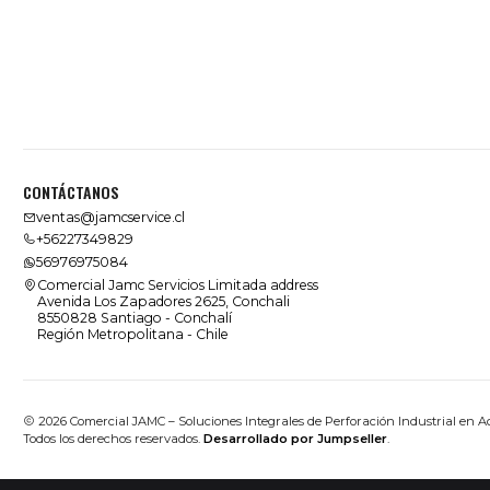
CONTÁCTANOS
ventas@jamcservice.cl
+56227349829
56976975084
Comercial Jamc Servicios Limitada address
Avenida Los Zapadores 2625, Conchali
8550828 Santiago - Conchalí
Región Metropolitana - Chile
2026 Comercial JAMC – Soluciones Integrales de Perforación Industrial en A
Todos los derechos reservados.
Desarrollado por Jumpseller
.