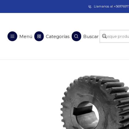
Taladros Magnéticos en Chile | Venta, Arrien
Llamanos al +56976975
Inicio
Rep
Menú
Categorías
Buscar