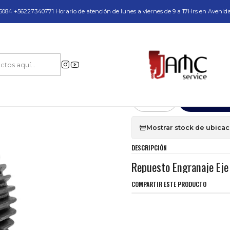
do y Servicio Técnico
084 +56227340771 Horario de atención de lunes a viernes de 9 a 17Hrs en Avenid
uestos y Accesorios
Engranajes y Carcazas
Repuesto Engranaje Eje 744
|
Repuesto Engran
Agr
Cantidad
Mostrar stock de ubica
DESCRIPCIÓN
Repuesto Engranaje Ej
COMPARTIR ESTE PRODUCTO