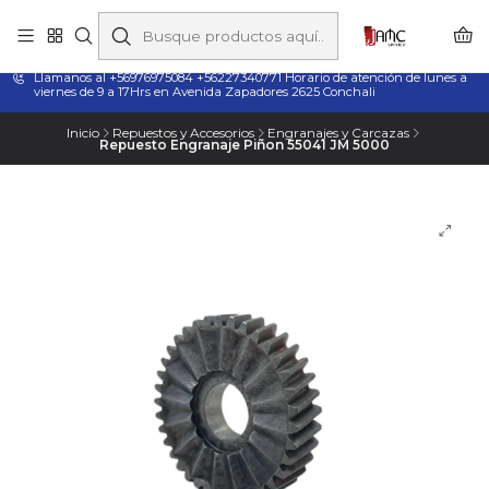
Taladros Magnéticos en Chile | Venta, Arriendo y Servicio
Técnico
Llamanos al +56976975084 +56227340771 Horario de atención de lunes a
viernes de 9 a 17Hrs en Avenida Zapadores 2625 Conchali
Inicio
Repuestos y Accesorios
Engranajes y Carcazas
Repuesto Engranaje Piñon 55041 JM 5000