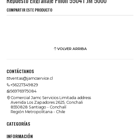
Repuesto Engranaje Piñon 55041 JM 5000
COMPARTIR ESTE PRODUCTO
VOLVER ARRIBA
CONTÁCTANOS
ventas@jamcservice.cl
+56227349829
56976975084
Comercial Jamc Servicios Limitada address
Avenida Los Zapadores 2625, Conchali
8550828 Santiago - Conchalí
Región Metropolitana - Chile
CATEGORÍAS
INFORMACIÓN