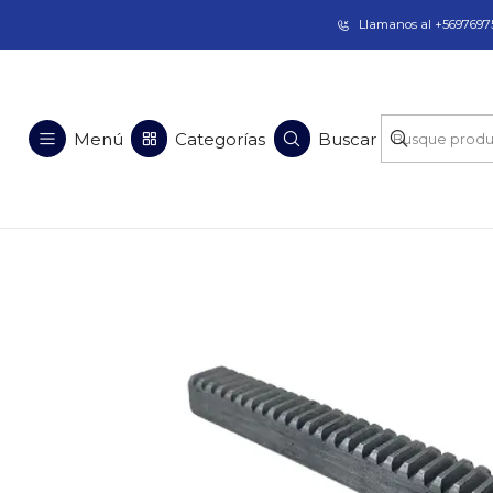
Taladros Magnéticos en Chile | Venta, Arrien
Llamanos al +56976975
Inicio
Repues
Menú
Categorías
Buscar