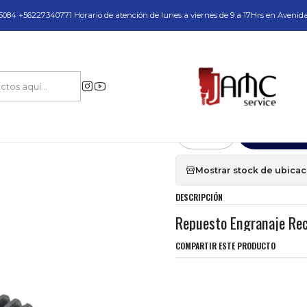
do y Servicio Técnico
084 +56227340771 Horario de atención de lunes a viernes de 9 a 17Hrs en Avenid
tos y Accesorios
Engranajes y Carcazas
Repuesto Engranaje Recto 45
|
Repuesto Engra
Agr
Cantidad
Mostrar stock de ubica
DESCRIPCIÓN
Repuesto Engranaje R
COMPARTIR ESTE PRODUCTO