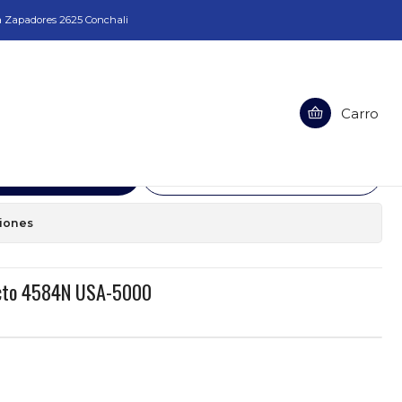
a Zapadores 2625 Conchali
84N USA-5000
Carro
naje Recto 4584N USA-5000
egar al Carro
Comprar ahora
ciones
ecto 4584N USA-5000