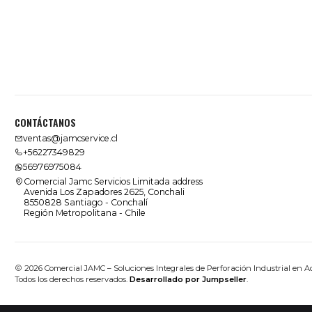
CONTÁCTANOS
ventas@jamcservice.cl
+56227349829
56976975084
Comercial Jamc Servicios Limitada address
Avenida Los Zapadores 2625, Conchali
8550828 Santiago - Conchalí
Región Metropolitana - Chile
2026 Comercial JAMC – Soluciones Integrales de Perforación Industrial en A
Todos los derechos reservados.
Desarrollado por Jumpseller
.