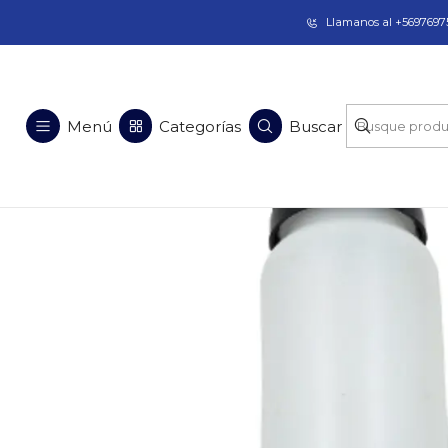
Taladros Magnéticos en Chile | Venta, Arrien
Llamanos al +56976975
Menú
Categorías
Buscar