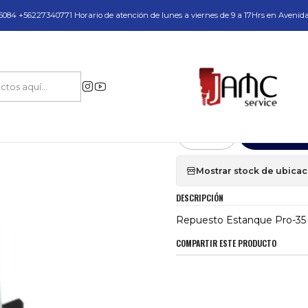
do y Servicio Técnico
084 +56227340771 Horario de atención de lunes a viernes de 9 a 17Hrs en Avenid
Inicio
Repuesto Estanque Pro-35 Steelmax
|
Repuesto Estanq
Agr
Cantidad
Mostrar stock de ubica
DESCRIPCIÓN
Repuesto Estanque Pro-35
COMPARTIR ESTE PRODUCTO