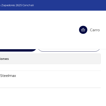
a Zapadores 2625 Conchali
Carro
ue Pro-35 Steelmax
egar al Carro
Comprar ahora
ciones
 Steelmax