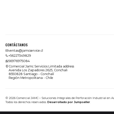
CONTÁCTANOS
ventas@jamcservice.cl
+56227349829
56976975084
Comercial Jamc Servicios Limitada address
Avenida Los Zapadores 2625, Conchali
8550828 Santiago - Conchalí
Región Metropolitana - Chile
2026 Comercial JAMC – Soluciones Integrales de Perforación Industrial en A
Todos los derechos reservados.
Desarrollado por Jumpseller
.