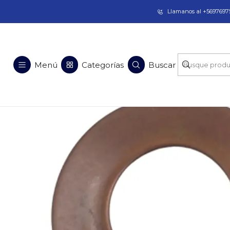
Taladros Magnéticos en Chile | Venta, Arrien
Llamanos al +56976975
Menú
Categorías
Buscar