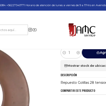
do y Servicio Técnico
084 +56227340771 Horario de atención de lunes a viernes de 9 a 17Hrs en Avenid
Inicio
Repuesto Golillas 28 tension Talad. Mag. Eco 100 Euroboor
|
Repuesto Golilla
Euroboor
Agr
Cantidad
Mostrar stock de ubica
DESCRIPCIÓN
Repuesto Golillas 28 tensi
COMPARTIR ESTE PRODUCTO