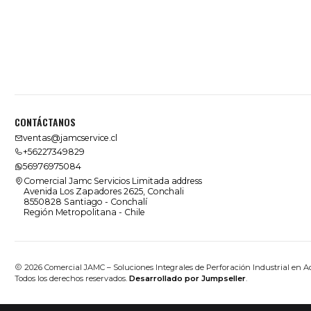
CONTÁCTANOS
ventas@jamcservice.cl
+56227349829
56976975084
Comercial Jamc Servicios Limitada address
Avenida Los Zapadores 2625, Conchali
8550828 Santiago - Conchalí
Región Metropolitana - Chile
2026 Comercial JAMC – Soluciones Integrales de Perforación Industrial en A
Todos los derechos reservados.
Desarrollado por Jumpseller
.