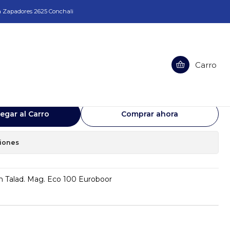
a Zapadores 2625 Conchali
Carro
s 28 tension Talad. Mag. Eco 100
egar al Carro
Comprar ahora
ciones
on Talad. Mag. Eco 100 Euroboor