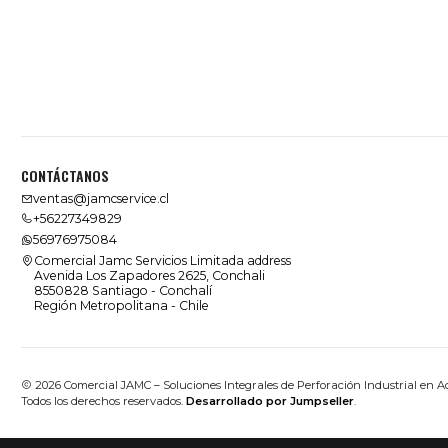
CONTÁCTANOS
ventas@jamcservice.cl
+56227349829
56976975084
Comercial Jamc Servicios Limitada address
Avenida Los Zapadores 2625, Conchali
8550828 Santiago - Conchalí
Región Metropolitana - Chile
2026 Comercial JAMC – Soluciones Integrales de Perforación Industrial en A
Todos los derechos reservados.
Desarrollado por Jumpseller
.