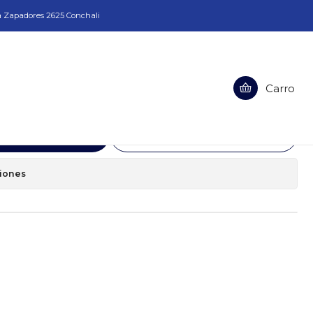
a Zapadores 2625 Conchali
NSTOCK
Carro
idos 7332L100 EIBENSTOCK
egar al Carro
Comprar ahora
ciones