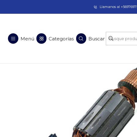
Taladros Magnéticos en Chile | Venta, Arrien
Llamanos al +56976975
Inicio
Menú
Categorías
Buscar