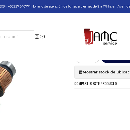
do y Servicio Técnico
084 +56227340771 Horario de atención de lunes a viernes de 9 a 17Hrs en Avenid
Repuestos y Accesorios
Inducidos
Repuesto Inducidos 7332L100 EIBE
|
Repuesto Induc
Agr
Cantidad
Mostrar stock de ubica
COMPARTIR ESTE PRODUCTO