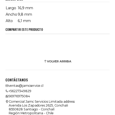
Largo
16,9 mm
Ancho
9,8 mm
Alto
6,1 mm
COMPARTIR ESTE PRODUCTO
VOLVER ARRIBA
CONTÁCTANOS
ventas@jamcservice.cl
+56227349829
56976975084
Comercial Jamc Servicios Limitada address
Avenida Los Zapadores 2625, Conchali
8550828 Santiago - Conchalí
Región Metropolitana - Chile