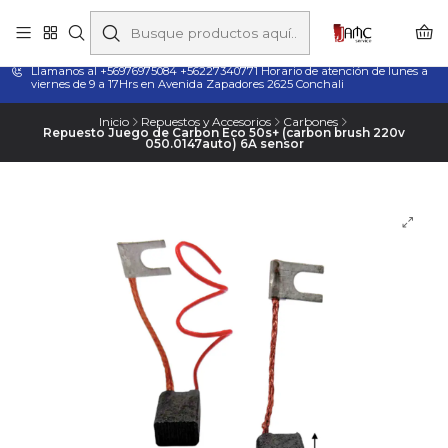
Taladros Magnéticos en Chile | Venta, Arriendo y Servicio
Técnico
Llamanos al +56976975084 +56227340771 Horario de atención de lunes a
viernes de 9 a 17Hrs en Avenida Zapadores 2625 Conchali
Inicio
Repuestos y Accesorios
Carbones
Repuesto Juego de Carbon Eco 50s+ (carbon brush 220v
050.0147auto) 6A sensor