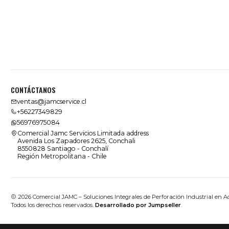
CONTÁCTANOS
ventas@jamcservice.cl
+56227349829
56976975084
Comercial Jamc Servicios Limitada address
Avenida Los Zapadores 2625, Conchali
8550828 Santiago - Conchalí
Región Metropolitana - Chile
2026 Comercial JAMC – Soluciones Integrales de Perforación Industrial en A
Todos los derechos reservados.
Desarrollado por Jumpseller
.