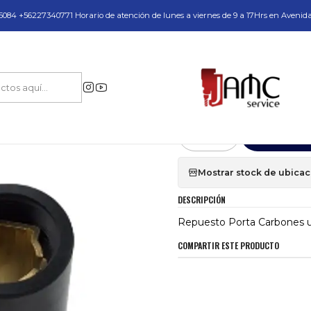
do y Servicio Técnico
084 +56227340771 Horario de atención de lunes a viernes de 9 a 17Hrs en Avenid
puestos y Accesorios
Carbones
Repuesto Porta Carbones unidad PRO 5
|
Repuesto Porta 
Agr
Cantidad
Mostrar stock de ubica
DESCRIPCIÓN
Repuesto Porta Carbones 
COMPARTIR ESTE PRODUCTO