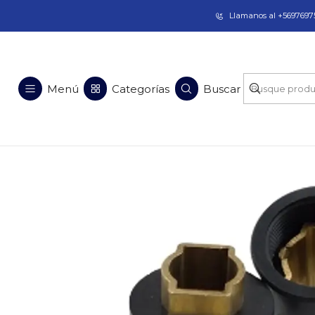
Taladros Magnéticos en Chile | Venta, Arrien
Llamanos al +56976975
Inicio
Re
Menú
Categorías
Buscar