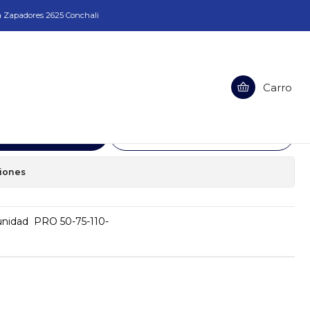
a Zapadores 2625 Conchali
0-75-110-
Carro
Carbones unidad PRO 50-75-110-
egar al Carro
Comprar ahora
ciones
unidad PRO 50-75-110-