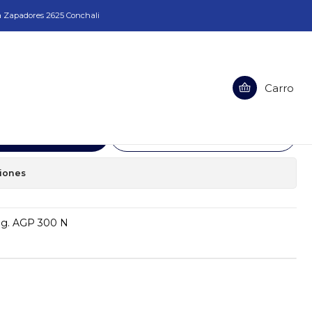
a Zapadores 2625 Conchali
Carro
tor Tal. Mag. AGP 300 N
egar al Carro
Comprar ahora
ciones
ag. AGP 300 N