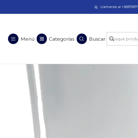
Taladros Magnéticos en Chile | Venta, Arrien
Llamanos al +56976975
Menú
Categorías
Buscar