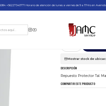
do y Servicio Técnico
084 +56227340771 Horario de atención de lunes a viernes de 9 a 17Hrs en Avenid
Inicio
Repuesto Protector Tal. Mag. AGP 300 N
|
Repuesto Protec
Agr
Cantidad
Mostrar stock de ubica
DESCRIPCIÓN
Repuesto Protector Tal. M
COMPARTIR ESTE PRODUCTO