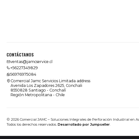
CONTÁCTANOS
ventas@jamcservice.cl
+56227349829
56976975084
Comercial Jamc Servicios Limitada address
Avenida Los Zapadores 2625, Conchali
8550828 Santiago - Conchalí
Región Metropolitana - Chile
2026 Comercial JAMC – Soluciones Integrales de Perforación Industrial en A
Todos los derechos reservados.
Desarrollado por Jumpseller
.