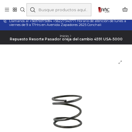
Taladros Magnéticos en Chile | Venta, Arriendo y Servicio
Técnico
Llamanos al +56976975084 +56227340771 Horario de atención de lunes a
viernes de 9 a 17Hrs en Avenida Zapadores 2625 Conchali
Inicio
Repuesto Resorte Pasador oreja del cambio 4591 USA-5000