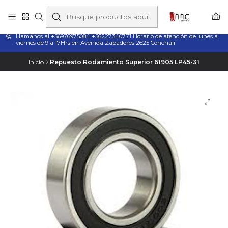
Taladros Magnéticos en Chile | Venta, Arriendo y Servicio
Técnico
Llamanos al +56976975084 +56227340771 Horario de atención de lunes a
viernes de 9 a 17Hrs en Avenida Zapadores 2625 Conchali
Inicio
Repuesto Rodamiento Superior 61905 LP45-31