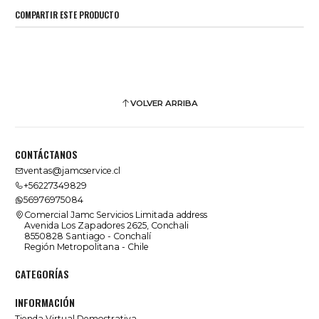
COMPARTIR ESTE PRODUCTO
VOLVER ARRIBA
CONTÁCTANOS
ventas@jamcservice.cl
+56227349829
56976975084
Comercial Jamc Servicios Limitada address
Avenida Los Zapadores 2625, Conchali
8550828 Santiago - Conchalí
Región Metropolitana - Chile
CATEGORÍAS
INFORMACIÓN
Tienda Virtual Demostrativa