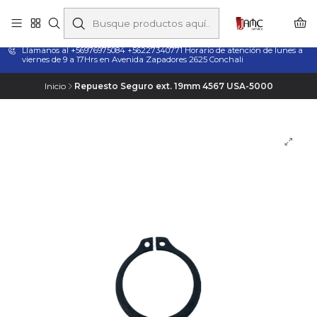
Taladros Magnéticos en Chile | Venta, Arriendo y Servicio
Técnico
Llamanos al +56976975084 +56227340771 Horario de atención de lunes a
viernes de 9 a 17Hrs en Avenida Zapadores 2625 Conchali
Inicio
Repuesto Seguro ext. 19mm 4567 USA-5000