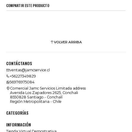
COMPARTIR ESTE PRODUCTO
VOLVER ARRIBA
CONTÁCTANOS
ventas@jamcservice.cl
+56227349829
56976975084
Comercial Jamc Servicios Limitada address
Avenida Los Zapadores 2625, Conchali
8550828 Santiago - Conchalí
Región Metropolitana - Chile
CATEGORÍAS
INFORMACIÓN
Tienda Virtual Demostrativa