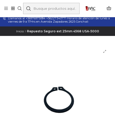
Taladros Magnéticos en Chile | Venta, Arriendo y Servicio
Técnico
Llamanos al +56976975084 +56227340771 Horario de atención de lunes a
viernes de 9 a 17Hrs en Avenida Zapadores 2625 Conchali
Inicio
Repuesto Seguro ext 25mm 4568 USA-5000