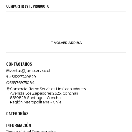
COMPARTIR ESTE PRODUCTO
VOLVER ARRIBA
CONTÁCTANOS
ventas@jamcservice.cl
+56227349829
56976975084
Comercial Jamc Servicios Limitada address
Avenida Los Zapadores 2625, Conchali
8550828 Santiago - Conchalí
Región Metropolitana - Chile
CATEGORÍAS
INFORMACIÓN
Tienda Virtual Demostrativa