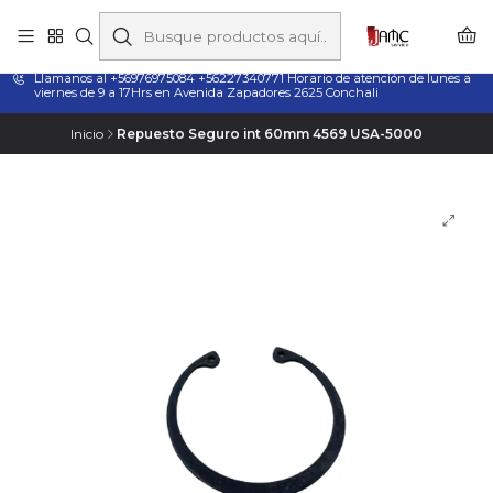
Taladros Magnéticos en Chile | Venta, Arriendo y Servicio
Técnico
Llamanos al +56976975084 +56227340771 Horario de atención de lunes a
viernes de 9 a 17Hrs en Avenida Zapadores 2625 Conchali
Inicio
Repuesto Seguro int 60mm 4569 USA-5000