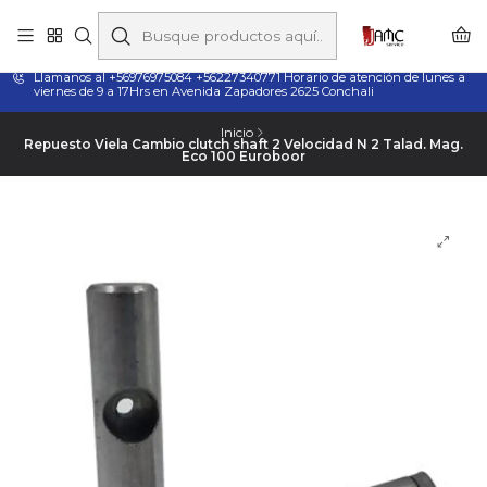
Taladros Magnéticos en Chile | Venta, Arriendo y Servicio
Técnico
Llamanos al +56976975084 +56227340771 Horario de atención de lunes a
viernes de 9 a 17Hrs en Avenida Zapadores 2625 Conchali
Inicio
Repuesto Viela Cambio clutch shaft 2 Velocidad N 2 Talad. Mag.
Eco 100 Euroboor