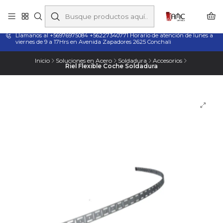
Taladros Magnéticos en Chile | Venta, Arriendo y Servicio
Técnico
Llamanos al +56976975084 +56227340771 Horario de atención de lunes a
viernes de 9 a 17Hrs en Avenida Zapadores 2625 Conchali
Inicio
Soluciones en Acero
Soldadura
Accesorios
Riel Flexible Coche Soldadura