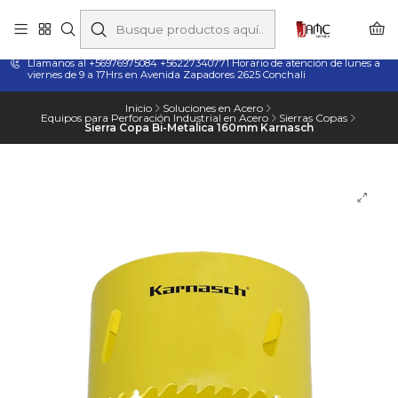
Taladros Magnéticos en Chile | Venta, Arriendo y Servicio
Técnico
Llamanos al +56976975084 +56227340771 Horario de atención de lunes a
viernes de 9 a 17Hrs en Avenida Zapadores 2625 Conchali
Inicio
Soluciones en Acero
Equipos para Perforación Industrial en Acero
Sierras Copas
Sierra Copa Bi-Metalica 160mm Karnasch