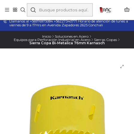
Taladros Magnéticos en Chile | Venta, Arriendo y Servicio
Técnico
Llamanos al +56976975084 +56227340771 Horario de atención de lunes a
viernes de 9 a 17Hrs en Avenida Zapadores 2625 Conchali
Inicio
Soluciones en Acero
Equipos para Perforación Industrial en Acero
Sierras Copas
Sierra Copa Bi-Metalica 76mm Karnasch