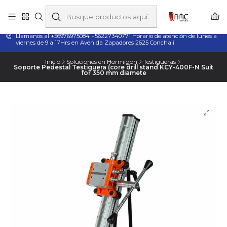
Taladros Magnéticos en Chile | Venta, Arriendo y Servicio
Técnico
Llamanos al +56976975084 +56227340771 Horario de atención de lunes a
viernes de 9 a 17Hrs en Avenida Zapadores 2625 Conchali
Inicio
Soluciones en Hormigon
Testigueras
Soporte Pedestal Testiguera (core drill stand KCY-400F-N Suit
for 350 mm diamete