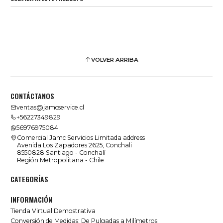
VOLVER ARRIBA
CONTÁCTANOS
ventas@jamcservice.cl
+56227349829
56976975084
Comercial Jamc Servicios Limitada address
Avenida Los Zapadores 2625, Conchali
8550828 Santiago - Conchalí
Región Metropolitana - Chile
CATEGORÍAS
INFORMACIÓN
Tienda Virtual Demostrativa
Conversión de Medidas: De Pulgadas a Milímetros