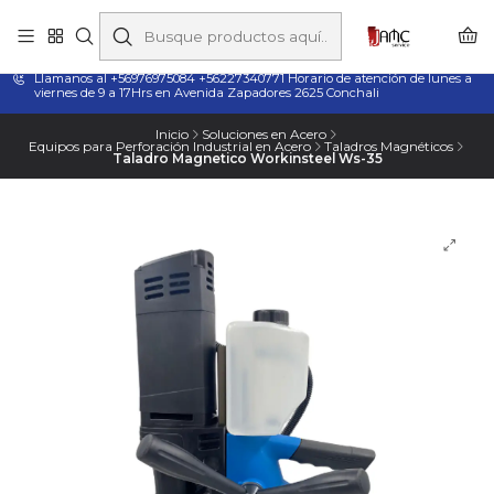
Taladros Magnéticos en Chile | Venta, Arriendo y Servicio
Técnico
Llamanos al +56976975084 +56227340771 Horario de atención de lunes a
viernes de 9 a 17Hrs en Avenida Zapadores 2625 Conchali
Inicio
Soluciones en Acero
Equipos para Perforación Industrial en Acero
Taladros Magnéticos
Taladro Magnetico Workinsteel Ws-35