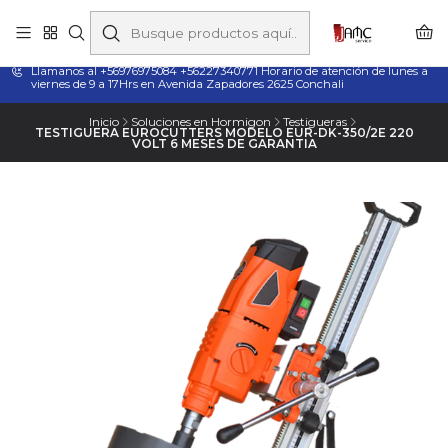
Taladros Magnéticos en Chile | Venta, Arriendo y Servicio
Técnico
Llamanos al +56976975084 +56227340771 Horario de atención de lunes a
viernes de 9 a 17Hrs en Avenida Zapadores 2625 Conchali
Inicio
Soluciones en Hormigon
Testigueras
TESTIGUERA EUROCUTTERS MODELO EUR-DK-350/2E 220
VOLT 6 MESES DE GARANTIA