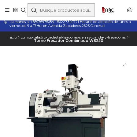
Taladros Magnéticos en Chile | Venta, Arriendo y Servicio
Técnico
Llamanos al +56976975084 +56227340771 Horario de atención de lunes a
viernes de 9 a 17Hrs en Avenida Zapadores 2625 Conchali
Inicio
tornos-taladro-pedestal-lijadoras-sierras-banda-y-fresadoras
Torno Fresador Combinado WS250