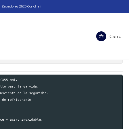
a Zapadores 2625 Conchali
ast 14
Carro
 Jei Steelbeast 14
ciones
(355 mm).

lto par, larga vida.

nsciente de la seguridad.

 de refrigerante.

ce y acero inoxidable.
