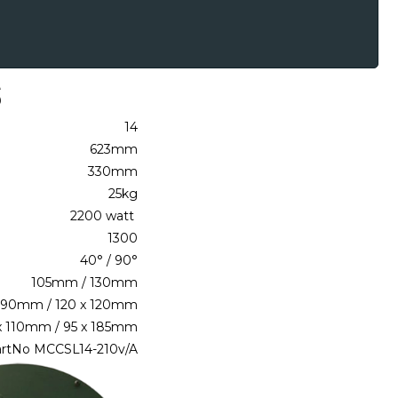
S
14
623mm
330mm
25kg
2200 watt
1300
40° / 90°
105mm / 130mm
 90mm / 120 x 120mm
x 110mm / 95 x 185mm
artNo MCCSL14-210v/A