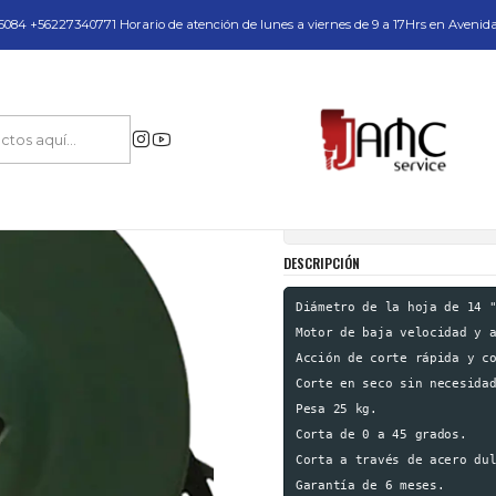
do y Servicio Técnico
084 +56227340771 Horario de atención de lunes a viernes de 9 a 17Hrs en Avenid
Soluciones en Acero
Corte
Tronzadoras
Tronzadora Marca Jei Steelbe
|
Tronzadora Marca
Mostrar stock de ubica
DESCRIPCIÓN
Diámetro de la hoja de 14 "
Motor de baja velocidad y a
Acción de corte rápida y co
Corte en seco sin necesidad
Pesa 25 kg.

Corta de 0 a 45 grados.

Corta a través de acero dul
Garantía de 6 meses.
