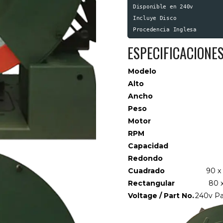
Disponible en 240v

Incluye Disco

ESPECIFICACIONE
Modelo
Alto
Ancho
Peso
Motor
RPM
Capacidad
Redondo
Cuadrado
90 x
Rectangular
80 
Voltage / Part No.
240v P