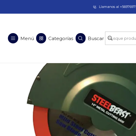
Taladros Magnéticos en Chile | Venta, Arrien
Llamanos al +56976975
Inicio
Menú
Categorías
Buscar