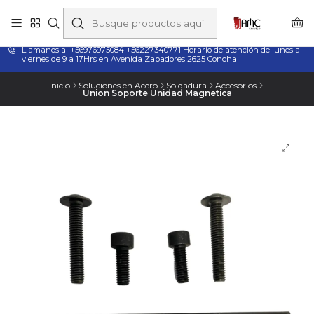
Taladros Magnéticos en Chile | Venta, Arriendo y Servicio
Técnico
Llamanos al +56976975084 +56227340771 Horario de atención de lunes a
viernes de 9 a 17Hrs en Avenida Zapadores 2625 Conchali
Inicio
Soluciones en Acero
Soldadura
Accesorios
Union Soporte Unidad Magnetica