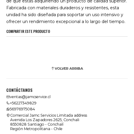
de que estás adquiriendo un producto de calidad superior.
Fabricada con materiales duraderos y resistentes, esta
unidad ha sido diseñada para soportar un uso intensivo y
ofrecer un rendimiento excepcional a lo largo del tiempo.
COMPARTIR ESTE PRODUCTO
VOLVER ARRIBA
CONTÁCTANOS
ventas@jamcservice.cl
+56227349829
56976975084
Comercial Jamc Servicios Limitada address
Avenida Los Zapadores 2625, Conchali
8550828 Santiago - Conchalí
Región Metropolitana - Chile