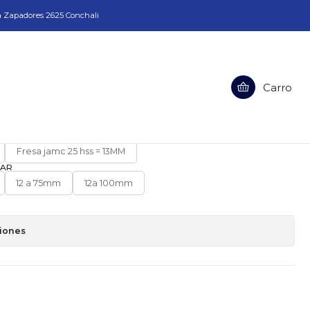
a Zapadores 2625 Conchali
Carro
 de Base Magnética
ES PERFORAR
Fresa jamc 25 hss = 13MM
RAR
12 a 75mm
12a 100mm
ciones