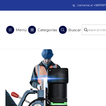
Taladros Magnéticos en Chile | Venta, Arrien
Llamanos al +56976975
Menú
Categorías
Buscar