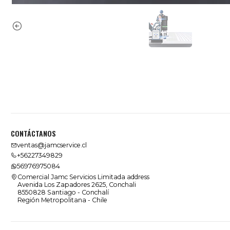
CONTÁCTANOS
ventas@jamcservice.cl
+56227349829
56976975084
Comercial Jamc Servicios Limitada address
Avenida Los Zapadores 2625, Conchali
8550828 Santiago - Conchalí
Región Metropolitana - Chile