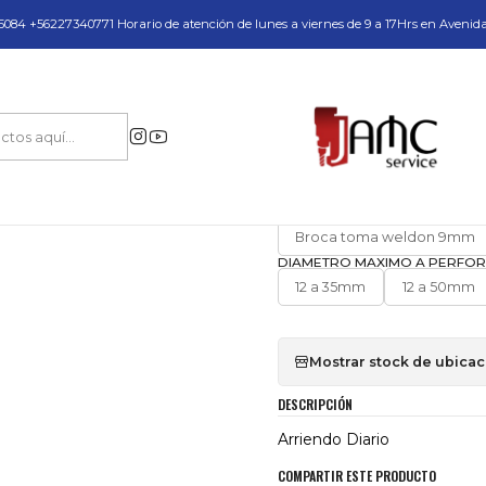
do y Servicio Técnico
084 +56227340771 Horario de atención de lunes a viernes de 9 a 17Hrs en Avenid
Inicio
Arriendos
Taladro Portátil de Base Magnética
|
Taladro Portátil
SELECCIONA CON QUE QUIER
Broca toma weldon 9mm
DIAMETRO MAXIMO A PERFO
12 a 35mm
12 a 50mm
Mostrar stock de ubica
DESCRIPCIÓN
Arriendo Diario
COMPARTIR ESTE PRODUCTO