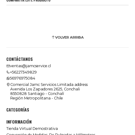
VOLVER ARRIBA
CONTÁCTANOS
ventas@jamcservice.cl
+56227349829
56976975084
Comercial Jamc Servicios Limitada address
Avenida Los Zapadores 2625, Conchali
8550828 Santiago - Conchalí
Región Metropolitana - Chile
CATEGORÍAS
INFORMACIÓN
Tienda Virtual Demostrativa
Conversión de Medidas: De Pulgadas a Milímetros