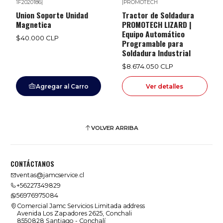
1F2020186
|
|
PROMOTECH
Agotado
Union Soporte Unidad
Tractor de Soldadura
Magnetica
PROMOTECH LIZARD |
Equipo Automático
$40.000 CLP
Programable para
Soldadura Industrial
$8.674.050 CLP
Agregar al Carro
Ver detalles
VOLVER ARRIBA
CONTÁCTANOS
ventas@jamcservice.cl
+56227349829
56976975084
Comercial Jamc Servicios Limitada address
Avenida Los Zapadores 2625, Conchali
8550828 Santiago - Conchalí