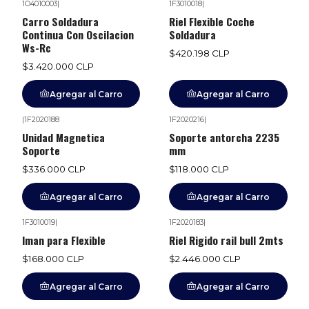
1O4010003
|
1F3010018
|
Carro Soldadura
Riel Flexible Coche
Continua Con Oscilacion
Soldadura
Ws-Rc
$420.198 CLP
$3.420.000 CLP
Agregar al Carro
Agregar al Carro
|
1F2020188
1F2020216
|
Unidad Magnetica
Soporte antorcha 2235
Soporte
mm
$336.000 CLP
$118.000 CLP
Agregar al Carro
Agregar al Carro
1F3010019
|
1F2020183
|
Iman para Flexible
Riel Rigido rail bull 2mts
$168.000 CLP
$2.446.000 CLP
Agregar al Carro
Agregar al Carro