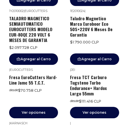
Agregar al Carro
Agregar al Carro
1Y2010002
|
EUROCUTTERS
1E2010024
|
TALADRO MAGNETICO
Taladro Magnetico
SEMIAUTOMATICO
Marca Euroboor Eco
EUROCUTTERS MODELO
50S+220V 6 Meses De
EUR-80QE 220 VOLT 6
Garantia
MESES DE GARANTIA
$1.790.000 CLP
$2.097.728 CLP
Agregar al Carro
Agregar al Carro
|
EUROCUTTERS
|
JEI
Fresa EuroCutters Hard-
Fresa TCT Carburo
Line Jamc 55 T.C.T.
Tugsteno Turbo
Endurance+ Hardox
$70.758 CLP
desde
Largo 55mm
$111.416 CLP
desde
Ver opciones
Ver opciones
|
KARNASCH
|