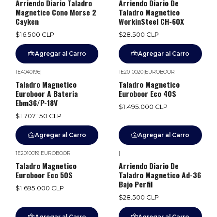
Arriendo Diario Taladro
Arriendo Diario De
Magnetico Cono Morse 2
Taladro Magnetico
Cayken
WorkinSteel CH-60X
$16.500 CLP
$28.500 CLP
Agregar al Carro
Agregar al Carro
1E4040196
|
1E2010020
|
EUROBOOR
Taladro Magnetico
Taladro Magnetico
Euroboor A Bateria
Euroboor Eco 40S
Ebm36/P-18V
$1.495.000 CLP
$1.707.150 CLP
Agregar al Carro
Agregar al Carro
1E2010019
|
EUROBOOR
|
Taladro Magnetico
Arriendo Diario De
Euroboor Eco 50S
Taladro Magnetico Ad-36
Bajo Perfil
$1.695.000 CLP
$28.500 CLP
Agregar al Carro
Agregar al Carro