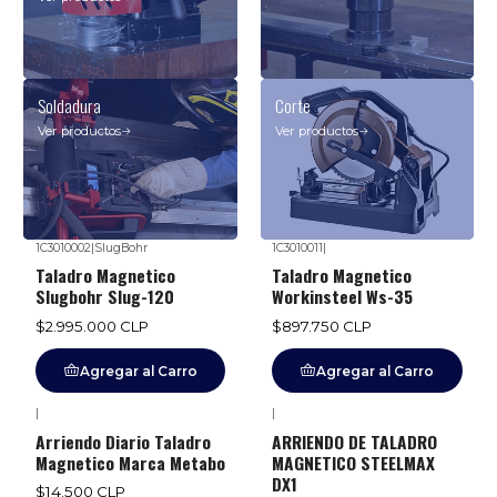
Soldadura
Corte
Ver productos
Ver productos
1C3010002
|
SlugBohr
1C3010011
|
Taladro Magnetico
Taladro Magnetico
Slugbohr Slug-120
Workinsteel Ws-35
$2.995.000 CLP
$897.750 CLP
Agregar al Carro
Agregar al Carro
|
|
Arriendo Diario Taladro
ARRIENDO DE TALADRO
Magnetico Marca Metabo
MAGNETICO STEELMAX
DX1
$14.500 CLP