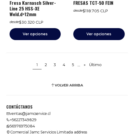
Fresa Karnasch Silver-
FRESAS TCT-50 FEIN
Line 25 HSS-XE
$118.705 CLP
desde
Weld.d=12mm
$30.320 CLP
desde
Ver opciones
Ver opciones
...
1
2
3
4
5
»
Último
VOLVER ARRIBA
CONTÁCTANOS
ventas@jamcservice.cl
+56227349829
56976975084
Comercial Jamc Servicios Limitada address