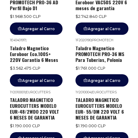
PROMOTECH PRO-36 AD
Euroboor VAC50S 220V 6
Perfil Bajo D1
meses de garantia
$1.968.500 CLP
$2.742.840 CLP
Agregar al Carro
Agregar al Carro
1E4040197
|
1F2020190
|
PROMOTECH
Taladro Magnetico
Taladro Magnetico
Euroboor Eco.100S+
PROMOTECH PRO-36 MS
220V Garantia 6 Meses
Para Tuberias, Polonia
$3.562.475 CLP
$1.761.000 CLP
Agregar al Carro
Agregar al Carro
1Y2010001
|
EUROCUTTERS
1Y2010004
|
EUROCUTTERS
TALADRO MAGNETICO
TALADRO MAGNETICO
EUROCUTTERS MODELO
EUROCUTTERS MODELO
EUR-48/2WDO 220 VOLT
EUR- 55/DM 220 VOLT 6
6 MESES DE GARANTIA
MESES DE GARANTIA
$1.190.000 CLP
$1.190.000 CLP