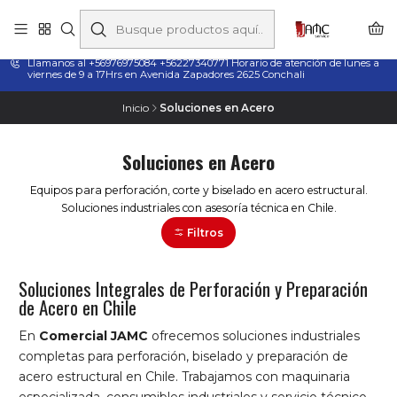
Taladros Magnéticos en Chile | Venta, Arriendo y Servicio
Técnico
Llamanos al +56976975084 +56227340771 Horario de atención de lunes a
viernes de 9 a 17Hrs en Avenida Zapadores 2625 Conchali
Inicio
Soluciones en Acero
Soluciones en Acero
Equipos para perforación, corte y biselado en acero estructural.
Soluciones industriales con asesoría técnica en Chile.
Filtros
Soluciones Integrales de Perforación y Preparación
de Acero en Chile
En
Comercial JAMC
ofrecemos soluciones industriales
completas para perforación, biselado y preparación de
acero estructural en Chile. Trabajamos con maquinaria
especializada, consumibles industriales y servicio técnico