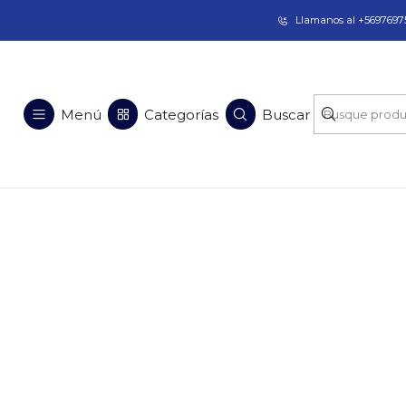
Taladros Magnéticos en Chile | Venta, Arrien
Llamanos al +56976975
Menú
Categorías
Buscar