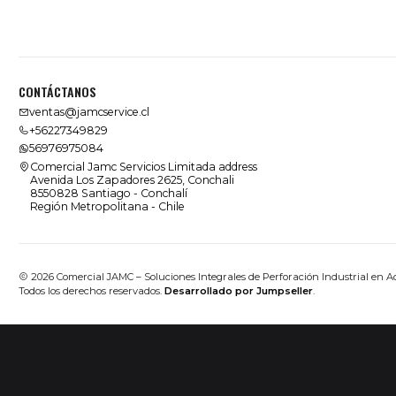
CONTÁCTANOS
ventas@jamcservice.cl
+56227349829
56976975084
Comercial Jamc Servicios Limitada address
Avenida Los Zapadores 2625, Conchali
8550828 Santiago - Conchalí
Región Metropolitana - Chile
2026 Comercial JAMC – Soluciones Integrales de Perforación Industrial en A
Todos los derechos reservados.
Desarrollado por Jumpseller
.