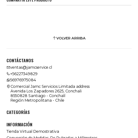
VOLVER ARRIBA
CONTÁCTANOS
ventas@jamcservice.cl
+56227349829
56976975084
Comercial Jamc Servicios Limitada address
Avenida Los Zapadores 2625, Conchali
8550828 Santiago - Conchalí
Región Metropolitana - Chile
CATEGORÍAS
INFORMACIÓN
Tienda Virtual Demostrativa
Conversión de Medidas: De Pulgadas a Milímetros