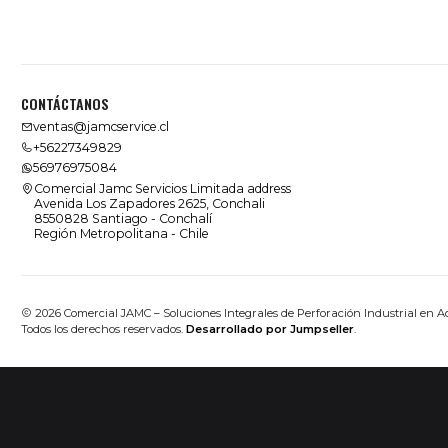
CONTÁCTANOS
ventas@jamcservice.cl
+56227349829
56976975084
Comercial Jamc Servicios Limitada address
Avenida Los Zapadores 2625, Conchali
8550828 Santiago - Conchalí
Región Metropolitana - Chile
2026 Comercial JAMC – Soluciones Integrales de Perforación Industrial en A
Todos los derechos reservados.
Desarrollado por Jumpseller
.