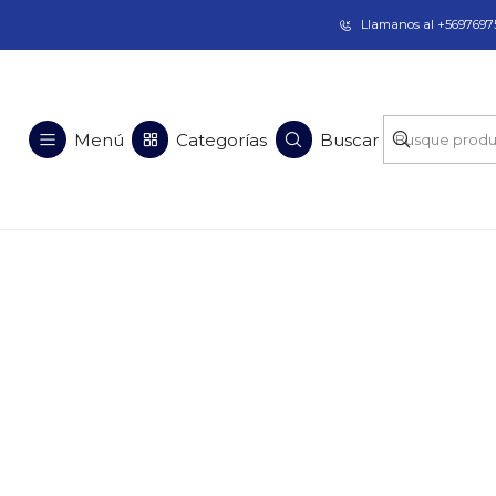
Taladros Magnéticos en Chile | Venta, Arrien
Llamanos al +56976975
Menú
Categorías
Buscar