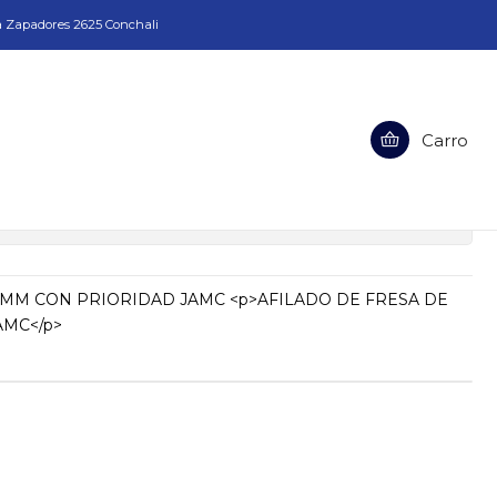
a Zapadores 2625 Conchali
Carro
SA DE 19MM CON PRIORIDAD JAMC
ciones
9MM CON PRIORIDAD JAMC <p>AFILADO DE FRESA DE
AMC</p>