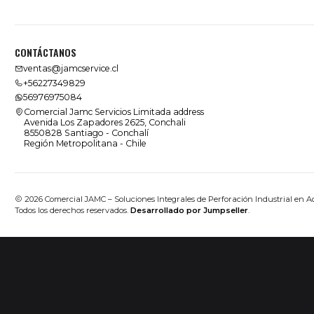
CONTÁCTANOS
ventas@jamcservice.cl
+56227349829
56976975084
Comercial Jamc Servicios Limitada address
Avenida Los Zapadores 2625, Conchali
8550828 Santiago - Conchalí
Región Metropolitana - Chile
2026 Comercial JAMC – Soluciones Integrales de Perforación Industrial en A
Todos los derechos reservados.
Desarrollado por Jumpseller
.