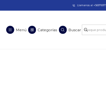
Taladros Magnéticos en Chile | Venta, Arrien
Llamanos al +56976975
Menú
Categorías
Buscar