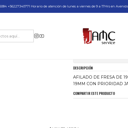
do y Servicio Técnico
084 +56227340771 Horario de atención de lunes a viernes de 9 a 17Hrs en Avenid
Inicio
AFILADO DE FRESA DE 19MM CON PRIORIDAD JAMC
|
AFILADO DE FRE
Mostrar stock de ubica
DESCRIPCIÓN
AFILADO DE FRESA DE 1
19MM CON PRIORIDAD J
COMPARTIR ESTE PRODUCTO