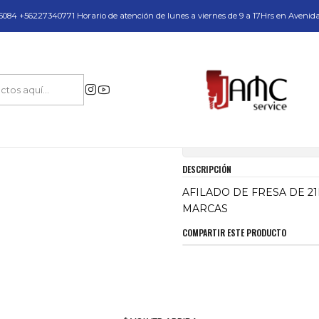
do y Servicio Técnico
084 +56227340771 Horario de atención de lunes a viernes de 9 a 17Hrs en Avenid
Inicio
AFILADO DE FRESA DE 21MM OTRAS MARCAS
|
AFILADO DE FRE
Mostrar stock de ubica
DESCRIPCIÓN
AFILADO DE FRESA DE 2
MARCAS
COMPARTIR ESTE PRODUCTO