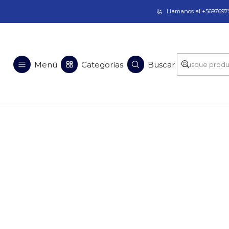
Taladros Magnéticos en Chile | Venta, Arrien
Llamanos al +56976975
Menú
Categorías
Buscar