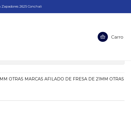
a Zapadores 2625 Conchali
Carro
SA DE 21MM OTRAS MARCAS
ciones
1MM OTRAS MARCAS AFILADO DE FRESA DE 21MM OTRAS