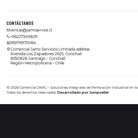
CONTÁCTANOS
ventas@jamcservice.cl
+56227349829
56976975084
Comercial Jamc Servicios Limitada address
Avenida Los Zapadores 2625, Conchali
8550828 Santiago - Conchalí
Región Metropolitana - Chile
2026 Comercial JAMC – Soluciones Integrales de Perforación Industrial en A
Todos los derechos reservados.
Desarrollado por Jumpseller
.