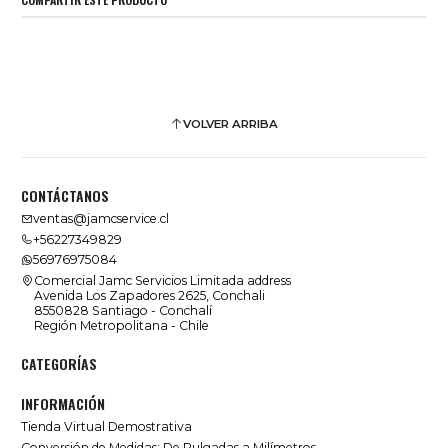
VOLVER ARRIBA
CONTÁCTANOS
ventas@jamcservice.cl
+56227349829
56976975084
Comercial Jamc Servicios Limitada address
Avenida Los Zapadores 2625, Conchali
8550828 Santiago - Conchalí
Región Metropolitana - Chile
CATEGORÍAS
INFORMACIÓN
Tienda Virtual Demostrativa
Conversión de Medidas: De Pulgadas a Milímetros