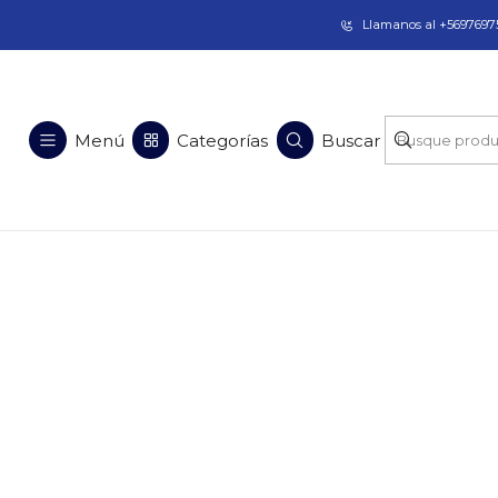
Taladros Magnéticos en Chile | Venta, Arrien
Llamanos al +56976975
Menú
Categorías
Buscar