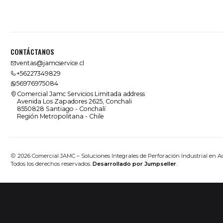
CONTÁCTANOS
ventas@jamcservice.cl
+56227349829
56976975084
Comercial Jamc Servicios Limitada address
Avenida Los Zapadores 2625, Conchali
8550828 Santiago - Conchalí
Región Metropolitana - Chile
2026 Comercial JAMC – Soluciones Integrales de Perforación Industrial en A
Todos los derechos reservados.
Desarrollado por Jumpseller
.