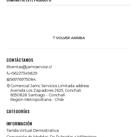
VOLVER ARRIBA
CONTÁCTANOS
ventas@jamcservice.cl
+56227349829
56976975084
Comercial Jamc Servicios Limitada address
Avenida Los Zapadores 2625, Conchali
8550828 Santiago - Conchalí
Región Metropolitana - Chile
CATEGORÍAS
INFORMACIÓN
Tienda Virtual Demostrativa
Conversión de Medidas: De Pulgadas a Milímetros