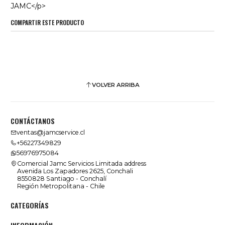
JAMC</p>
COMPARTIR ESTE PRODUCTO
VOLVER ARRIBA
CONTÁCTANOS
ventas@jamcservice.cl
+56227349829
56976975084
Comercial Jamc Servicios Limitada address
Avenida Los Zapadores 2625, Conchali
8550828 Santiago - Conchalí
Región Metropolitana - Chile
CATEGORÍAS