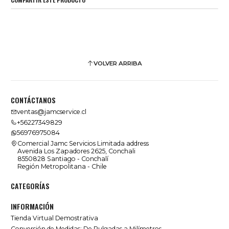
VOLVER ARRIBA
CONTÁCTANOS
ventas@jamcservice.cl
+56227349829
56976975084
Comercial Jamc Servicios Limitada address
Avenida Los Zapadores 2625, Conchali
8550828 Santiago - Conchalí
Región Metropolitana - Chile
CATEGORÍAS
INFORMACIÓN
Tienda Virtual Demostrativa
Conversión de Medidas: De Pulgadas a Milímetros