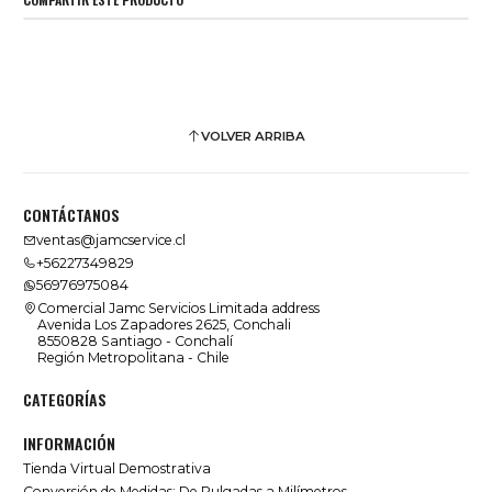
VOLVER ARRIBA
CONTÁCTANOS
ventas@jamcservice.cl
+56227349829
56976975084
Comercial Jamc Servicios Limitada address
Avenida Los Zapadores 2625, Conchali
8550828 Santiago - Conchalí
Región Metropolitana - Chile
CATEGORÍAS
INFORMACIÓN
Tienda Virtual Demostrativa
Conversión de Medidas: De Pulgadas a Milímetros