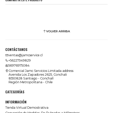
VOLVER ARRIBA
CONTÁCTANOS
ventas@jamcservice.cl
+56227349829
56976975084
Comercial Jamc Servicios Limitada address
Avenida Los Zapadores 2625, Conchali
8550828 Santiago - Conchalí
Región Metropolitana - Chile
CATEGORÍAS
INFORMACIÓN
Tienda Virtual Demostrativa
Conversión de Medidas: De Pulgadas a Milímetros