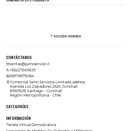
VOLVER ARRIBA
CONTÁCTANOS
ventas@jamcservice.cl
+56227349829
56976975084
Comercial Jamc Servicios Limitada address
Avenida Los Zapadores 2625, Conchali
8550828 Santiago - Conchalí
Región Metropolitana - Chile
CATEGORÍAS
INFORMACIÓN
Tienda Virtual Demostrativa
Conversión de Medidas: De Pulgadas a Milímetros