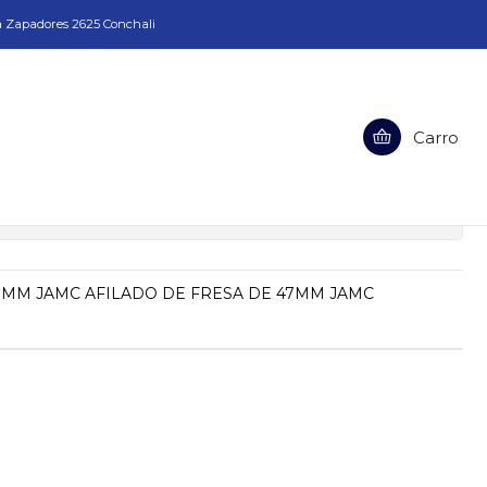
a Zapadores 2625 Conchali
Carro
SA DE 47MM JAMC
ciones
7MM JAMC AFILADO DE FRESA DE 47MM JAMC