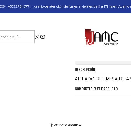
do y Servicio Técnico
084 +56227340771 Horario de atención de lunes a viernes de 9 a 17Hrs en Avenid
Inicio
AFILADO DE FRESA DE 47MM JAMC
|
AFILADO DE FRE
Mostrar stock de ubica
DESCRIPCIÓN
AFILADO DE FRESA DE 4
COMPARTIR ESTE PRODUCTO
VOLVER ARRIBA