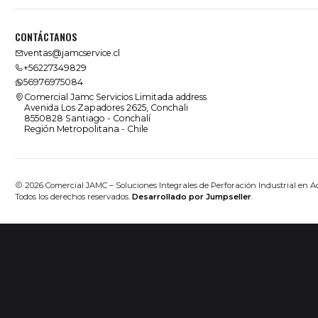
CONTÁCTANOS
ventas@jamcservice.cl
+56227349829
56976975084
Comercial Jamc Servicios Limitada address
Avenida Los Zapadores 2625, Conchali
8550828 Santiago - Conchalí
Región Metropolitana - Chile
2026 Comercial JAMC – Soluciones Integrales de Perforación Industrial en A
Todos los derechos reservados.
Desarrollado por Jumpseller
.