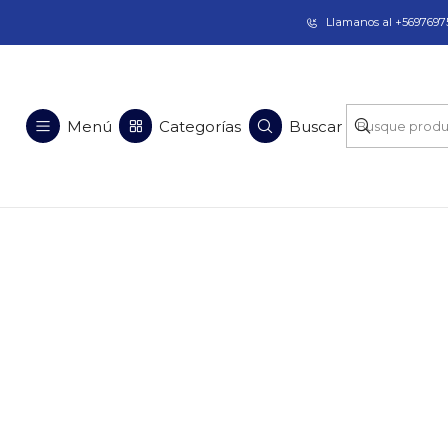
Taladros Magnéticos en Chile | Venta, Arrien
Llamanos al +56976975
Menú
Categorías
Buscar