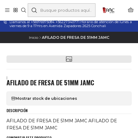
Taladros Magnéticos en Chile | Venta, Arriendo y Servicio
Técnico
Llamanos al +56976975084 +56227340771 Horario de atención de lunes a
viernes de 9 a 17Hrs en Avenida Zapadores 2625 Conchali
Inicio
AFILADO DE FRESA DE 51MM JAMC
|
AFILADO DE FRESA DE 51MM JAMC
Mostrar stock de ubicaciones
DESCRIPCIÓN
AFILADO DE FRESA DE 51MM JAMC AFILADO DE
FRESA DE 51MM JAMC
COMPARTIR ESTE PRODUCTO