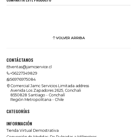
VOLVER ARRIBA
CONTÁCTANOS
ventas@jamcservice.cl
+56227349829
56976975084
Comercial Jamc Servicios Limitada address
Avenida Los Zapadores 2625, Conchali
8550828 Santiago - Conchalí
Región Metropolitana - Chile
CATEGORÍAS
INFORMACIÓN
Tienda Virtual Demostrativa
Conversión de Medidas: De Pulgadas a Milímetros